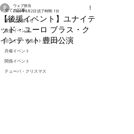
ウェブ担当
全ての記事
2024年8月2日
読了時間: 1分
【後援イベント】ユナイテ
重要なお知らせ
ッド・ユーロ ブラス・ク
後援イベント
インテット 豊田公演
旧サイト・過去のトピックス
共催イベント
関係イベント
テューバ・クリスマス