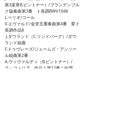
第3楽章B.ビントナー）/ブランデンブル
ク協奏曲第3番　ト長調BWV1048
L.ベリオ/コール 
V.エヴァルド/金管五重奏曲第4番　変イ
長調作品8
 J.ダウランド（C.リンドバーグ）/ダウ
ランド組曲 
F.ドゥヴレーズ/ジェームズ・アンソー
ル組曲第2番 
A.ヴィヴァルディ（B.ビントナー）/
ラ・フォリア　作品１第12番ニ短調
G.ミラー（C.デドリック）/グレン・ミ
ラー・メドレー ムーンライト・セレナ
ーデ/真珠の首飾り/ダニー・ボーイ ア
メリカン・パトロール/アット・ラスト/
イン・ザ・ムード 
[料金]一般席：5,000円、U25 席：2,000