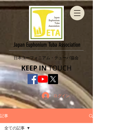
​Japan Euphonium Tuba Association
​日本ユーフォニアム・テューバ協会
KEEP IN
TOUCH​
ログイン
記事
全ての記事