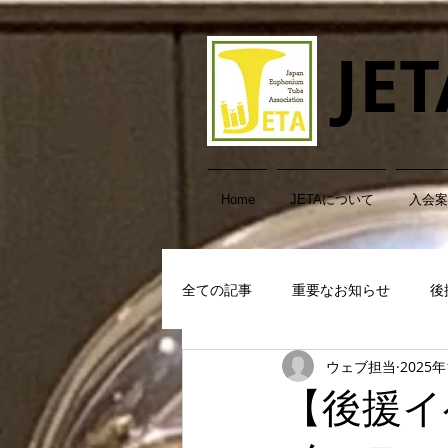
JET
Home
JETAについて
入会案
全ての記事
重要なお知らせ
後
ウェブ担当
2025
テューバ・クリスマス
【後援イ