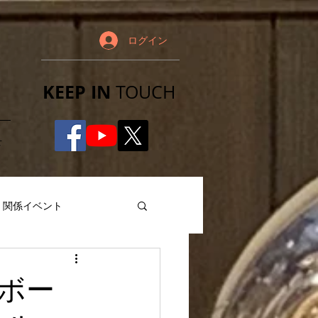
ログイン
KEEP IN
TOUCH​
せ
関係イベント
ボー