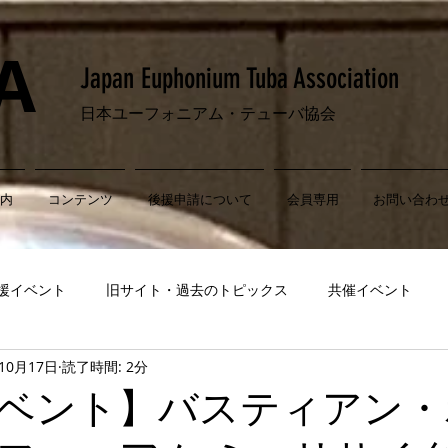
A
​Japan Euphonium Tuba Association
​日本ユーフォニアム・テューバ協会
内
コンテンツ
後援申請について
会員専用
お問い合わ
援イベント
旧サイト・過去のトピックス
共催イベント
年10月17日
読了時間: 2分
ベント】バスティアン・