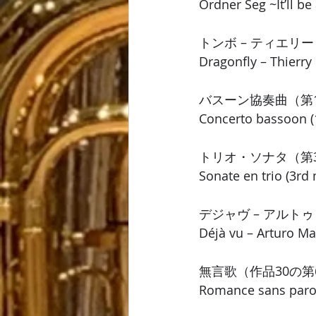
Ordner Seg ~It’ll be
トンボ – ティエリ
Dragonfly – Thierry
バスーン協奏曲（第1楽
Concerto bassoon (
トリオ・ソナタ（第3楽章
Sonate en trio (3rd
デジャヴ – アルト
Déjà vu – Arturo M
無言歌（作品30の第6
Romance sans paro