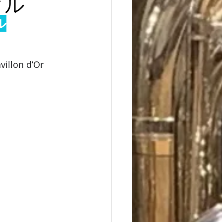
タル
ル
n d’Or 